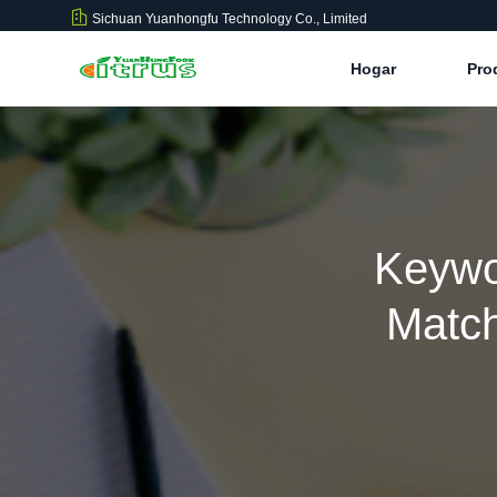
Sichuan Yuanhongfu Technology Co., Limited
Hogar
Pro
Keywo
Match