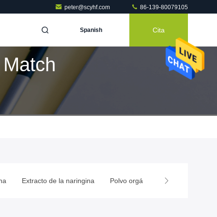
peter@scyhf.com
86-139-80079105
Cita
Spanish
 Match
na
Extracto de la naringina
Polvo orgánico de la quercetina