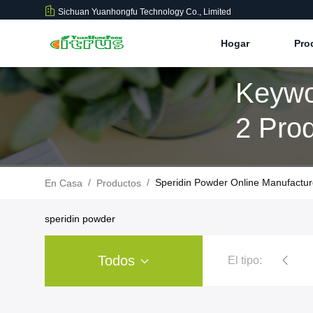
Sichuan Yuanhongfu Technology Co., Limited
Hogar
Pro
Keywo
2 Pro
/
/
Speridin Powder Online Manufactur
En Casa
Productos
speridin powder
Todos
El tipo:
polvo del extracto de la fruta cítrica