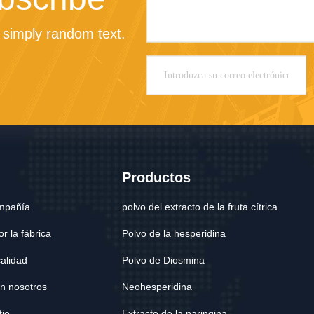
 simply random text.
Productos
ompañía
polvo del extracto de la fruta cítrica
r la fábrica
Polvo de la hesperidina
calidad
Polvo de Diosmina
n nosotros
Neohesperidina
tio
Extracto de la naringina