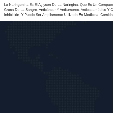
La Naringenina Es El Aglycon De La Naringina, Que Es Un Compuesto D
Grasa De La Sangre, Anticáncer Y Antitumores, Antiespamódico Y Co
Inhibición, Y Puede Ser Ampliamente Utilizada En Medicina, Comid