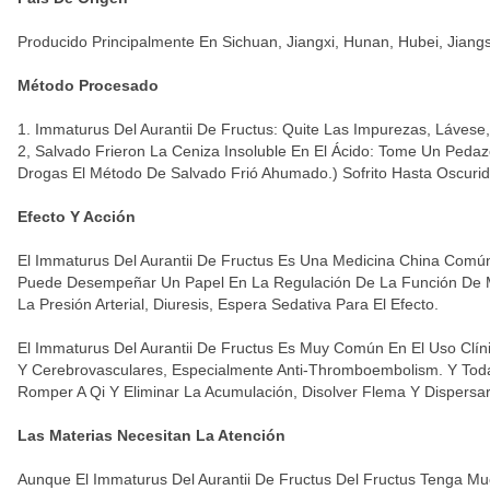
Producido Principalmente En Sichuan, Jiangxi, Hunan, Hubei, Jiang
Método Procesado
1.
Immaturus Del Aurantii De Fructus: Quite Las Impurezas, Láves
2, Salvado Frieron La Ceniza Insoluble En El Ácido: Tome Un Peda
Drogas El Método De Salvado Frió Ahumado.) Sofrito Hasta Oscurid
Efecto Y Acción
El Immaturus Del Aurantii De Fructus Es Una Medicina China Comú
Puede Desempeñar Un Papel En La Regulación De La Función De Mús
La Presión Arterial, Diuresis, Espera Sedativa Para El Efecto.
El Immaturus Del Aurantii De Fructus Es Muy Común En El Uso Clí
Y Cerebrovasculares, Especialmente Anti-Thromboembolism. Y Todav
Romper A Qi Y Eliminar La Acumulación, Disolver Flema Y Dispersar
Las Materias
Necesitan La Atención
Aunque El Immaturus Del Aurantii De Fructus Del Fructus Tenga Muc