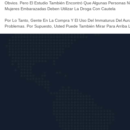
Obvios. Pero El Estudio También Encontró Que Algunas Personas Ne
Mujeres Embarazadas Deben Utilizar La Droga Con Cautela
Por Lo Tanto, Gente En La Compra Y El Uso Del Immaturus Del Auran
Problemas. Por Supuesto, Usted Puede También Mirar Para Arriba L