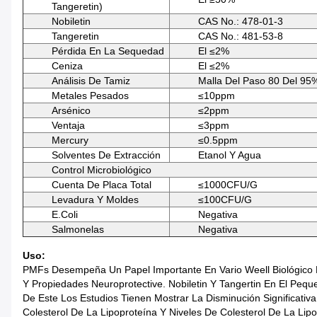
Tangeretin)
Nobiletin
CAS No.: 478-01-3
Tangeretin
CAS No.: 481-53-8
Pérdida En La Sequedad
El ≤2%
Ceniza
El ≤2%
Análisis De Tamiz
Malla Del Paso 80 Del 95
Metales Pesados
≤10ppm
Arsénico
≤2ppm
Ventaja
≤3ppm
Mercury
≤0.5ppm
Solventes De Extracción
Etanol Y Agua
Control Microbiológico
Cuenta De Placa Total
≤1000CFU/g
Levadura Y Moldes
≤100CFU/g
E.coli
Negativa
Salmonelas
Negativa
Uso:
PMFs Desempeña Un Papel Importante En Vario Weell Biológico De
Y Propiedades Neuroprotective. Nobiletin Y Tangertin En El Peq
De Este Los Estudios Tienen Mostrar La Disminución Significativa 
Colesterol De La Lipoproteína Y Niveles De Colesterol De La Li