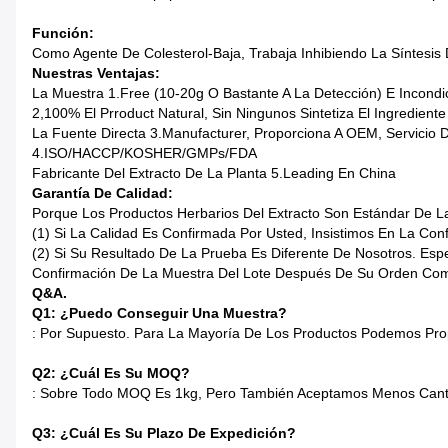
Función:
Como Agente De Colesterol-Baja, Trabaja Inhibiendo La Síntesis D
Nuestras Ventajas:
La Muestra 1.Free (10-20g O Bastante A La Detección) E Incond
2,100% El Prroduct Natural, Sin Ningunos Sintetiza El Ingrediente
La Fuente Directa 3.Manufacturer, Proporciona A OEM, Servicio 
4.ISO/HACCP/KOSHER/GMPs/FDA
Fabricante Del Extracto De La Planta 5.Leading En China
Garantía De Calidad:
Porque Los Productos Herbarios Del Extracto Son Estándar De
(1) Si La Calidad Es Confirmada Por Usted, Insistimos En La Co
(2) Si Su Resultado De La Prueba Es Diferente De Nosotros. Esp
Confirmación De La Muestra Del Lote Después De Su Orden Com
Q&A.
Q1: ¿Puedo Conseguir Una Muestra?
: Por Supuesto. Para La Mayoría De Los Productos Podemos Pro
Q2: ¿Cuál Es Su MOQ?
: Sobre Todo MOQ Es 1kg, Pero También Aceptamos Menos Cant
Q3: ¿Cuál Es Su Plazo De Expedición?