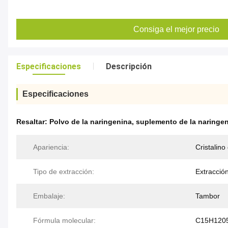
Consiga el mejor precio
Especificaciones
Descripción
Especificaciones
Resaltar:
Polvo de la naringenina
,
suplemento de la naringe
Apariencia:
Cristalino
Tipo de extracción:
Extracció
Embalaje:
Tambor
Fórmula molecular:
C15H120