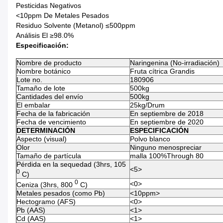
Pesticidas Negativos
<10ppm De Metales Pesados
Residuo Solvente (metanol) ≤500ppm
Análisis El ≥98.0%
Especificación:
Nombre de producto
Naringenina (No-irradiación)
Nombre botánico
Fruta cítrica Grandis
Lote no.
180906
Tamaño de lote
500kg
Cantidades del envío
500kg
El embalar
25kg/Drum
Fecha de la fabricación
En septiembre de 2018
Fecha de vencimiento
En septiembre de 2020
DETERMINACIÓN
ESPECIFICACIÓN
Aspecto (visual)
Polvo blanco
Olor
Ninguno menospreciar
Tamaño de partícula
malla 100%Through 80
Pérdida en la sequedad (3hrs, 105
<5>
0
C)
0
<0>
Ceniza (3hrs, 800
C)
Metales pesados (como Pb)
<10ppm>
Hectogramo (AFS)
<0>
Pb (AAS)
<1>
Cd (AAS)
<1>