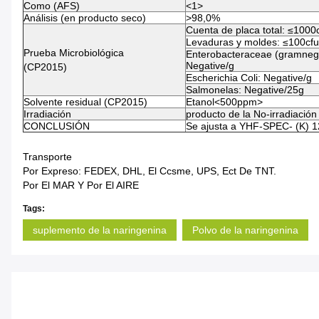
Como (AFS)
<1>
Análisis (en producto seco)
>98,0%
Cuenta de placa total: ≤1000
Levaduras y moldes: ≤100cfu
Prueba Microbiológica
Enterobacteraceae (gramnega
Negative/g
(CP2015)
Escherichia Coli: Negative/g
Salmonelas: Negative/25g
Solvente residual (CP2015)
Etanol<500ppm>
Irradiación
producto de la No-irradiación
CONCLUSIÓN
Se ajusta a YHF-SPEC- (K) 1
Transporte
Por Expreso: FEDEX, DHL, El Ccsme, UPS, Ect De TNT.
Por El MAR Y Por El AIRE
Tags:
suplemento de la naringenina
Polvo de la naringenina