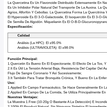
La Quercetina Es Un Flavonoide Distribuido Extensamente En N
Es Un Inhibidor Polar Natural Del Transporte De La Auxina. La 
Agrios, Alforfón Y Cebollas. La Quercetina Forma La Quercitrin
El Hyperoside Es El 3-O-Galactoside, El Isoquercitin Es El 3-O-
De Semilla De Algodón. Miquelianin Es El O-Β-D-Glucuronopyran
Especificación:
Calidad
Análisis (la HPC): El ≥95.0%
Análisis (ULTRAVIOLETA): El ≥98.0%
Función Principal:
1.Quercetin Es Bueno En El Expectorante, El Efecto De La Tos, Y
2.It Es Útil La Tensión Arterial Baja, Resistencia Del Capilar D
Flujo De Sangre Coronario Y Así Sucesivamente;
3.It También Para Tratar Bronquitis Crónica, Y Bueno En La Enfer
Uso:
1.Applied En Campo Farmacéutico, Se Hace Generalmente En Las
2.Applied En Campo De La Comida, Se Utiliza Principalmente E
Nuestras Ventajas:
La Muestra 1.Free (10-20g O Bastante A La Detección) E Incond
2,100% El Prroduct Natural, Sin Ningunos Sintetiza El Ingrediente