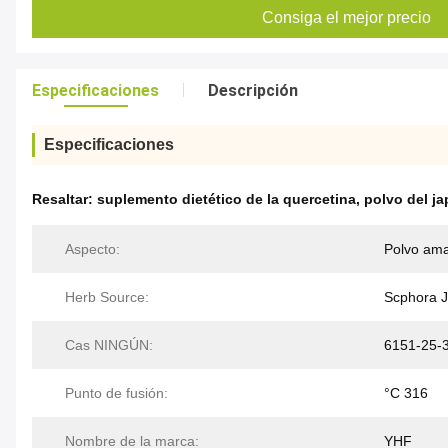
Consiga el mejor precio
Especificaciones
Descripción
Especificaciones
Resaltar:
suplemento dietético de la quercetina
,
polvo del j
Aspecto:
Polvo amar
Herb Source:
Scphora J
Cas NINGÚN:
6151-25-
Punto de fusión:
°C 316
Nombre de la marca:
YHF