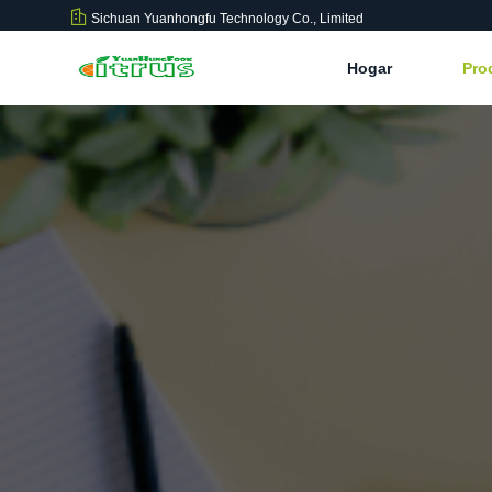
Sichuan Yuanhongfu Technology Co., Limited
Hogar
Pro