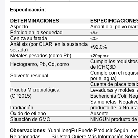
Especificación:
DETERMINACIONES
ESPECIFICACIONE
Aspecto
Amarillo al polvo mar
Pérdida en la sequedad
<5>
Ceniza sulfatada
<0>
Análisis (por CLAR, en la sustancia
>92,0%
secada)
Metales pesados (como Pb)
<20ppm>
Cumpla los requisito
Hectogramo, Pb, Cd, como
de ICHQ3D
Cumple con el requisi
Solvente residual
por el agua)
Cuenta de placa total
Prueba Microbiológica
Levaduras y moldes: 
(CP2015)
Escherichia Coli: Neg
Salmonelas: Negativ
Irradiación
producto de la No-irr
Óxido de etileno
Ausente
Situación de GMO
NINGÚN producto d
Observaciones
: YuanHongFu Puede Producir Según Los Cl
Relacionadas ......, Si Usted Quiere Más Información Sobr