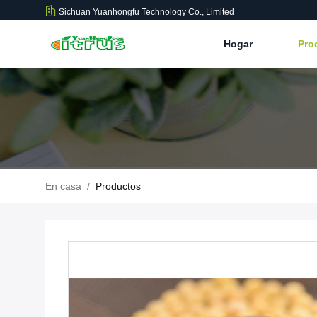
Sichuan Yuanhongfu Technology Co., Limited
Hogar
Pro
En casa
/
Productos