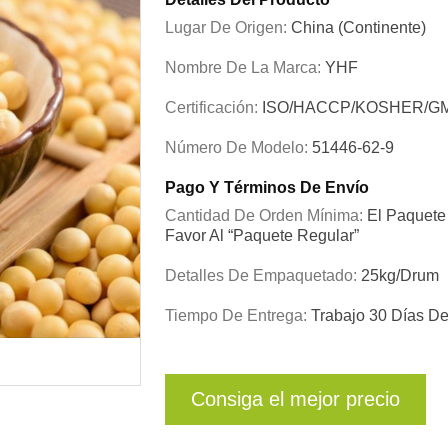
Lugar De Origen:
China (continente)
Nombre De La Marca:
YHF
Certificación:
ISO/HACCP/KOSHER/G
Número De Modelo:
51446-62-9
Pago Y Términos De Envío
Cantidad De Orden Mínima:
El Paquete 
Favor Al “paquete Regular”
Detalles De Empaquetado:
25kg/drum
Tiempo De Entrega:
Trabajo 30 Días D
Consiga el mejor precio