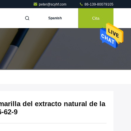
peter@scyhf.com
86-139-80079105
Cita
Spanish
marilla del extracto natural de la
6-62-9