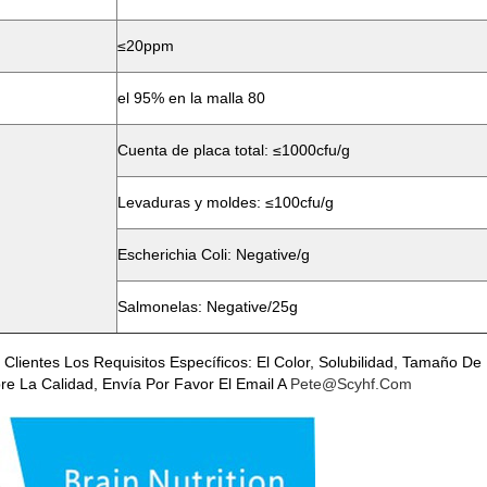
≤20ppm
el 95% en la malla 80
Cuenta de placa total: ≤1000cfu/g
Levaduras y moldes: ≤100cfu/g
Escherichia Coli: Negative/g
Salmonelas: Negative/25g
entes Los Requisitos Específicos: El Color, Solubilidad, Tamaño De P
bre La Calidad, Envía Por Favor El Email A
Pete@scyhf.com