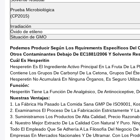
Prueba Microbiológica
(CP2015)
Irradiación
Óxido de etileno
Situación de GMO
Podemos Producir Según Los Rquirements Específicos Del Cli
Otros Contaminantes Debajo De EC1881/2006 Y Solvente Resi
Cuál Es Hesperitin
Hesperetin Es El Ingrediente Activo Principal En La Fruta De La 
Contiene Los Grupos De Carbonyl De La Cetona, Grupos Del Éte
Hesperetin No Acumulará En Ninguna Órganos, Es Seguro Utiliza
Función:
Hesperitin Tiene La Función De Analgésico, De Antinociceptive, De
Nuestras Ventajas:
1. La Fábrica Ha Pasado La Comida Sana GMP De ISO9001, Kosh
2. Examinamos El Proceso De La Fabricación Estrictamente Y La
3. Suministramos Los Productos De Alta Calidad, Precio Razonab
4. Nuestro Mejor Extracto De La Calidad Con Natural Y Puro. Ni
Todo El Empleado Que Se Adhería A La Filosofía Del Negocio De
Empresas En Mercados Nacionales Y De Ultramar. Con Los Produ