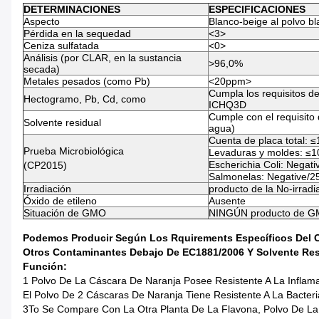
DETERMINACIONES
ESPECIFICACIONES
Aspecto
Blanco-beige al polvo bl
Pérdida en la sequedad
<3>
Ceniza sulfatada
<0>
Análisis (por CLAR, en la sustancia
>96,0%
secada)
Metales pesados (como Pb)
<20ppm>
Cumpla los requisitos d
Hectogramo, Pb, Cd, como
ICHQ3D
Cumple con el requisito 
Solvente residual
agua)
Cuenta de placa total: 
Prueba Microbiológica
Levaduras y moldes: ≤1
Escherichia Coli: Negati
(CP2015)
Salmonelas: Negative/2
Irradiación
producto de la No-irradi
Óxido de etileno
Ausente
Situación de GMO
NINGÚN producto de 
Podemos Producir Según Los Rquirements Específicos Del Cli
Otros Contaminantes Debajo De EC1881/2006 Y Solvente Resi
Función:
1 Polvo De La Cáscara De Naranja Posee Resistente A La Inflamac
El Polvo De 2 Cáscaras De Naranja Tiene Resistente A La Bacteria
3To Se Compare Con La Otra Planta De La Flavona, Polvo De La 