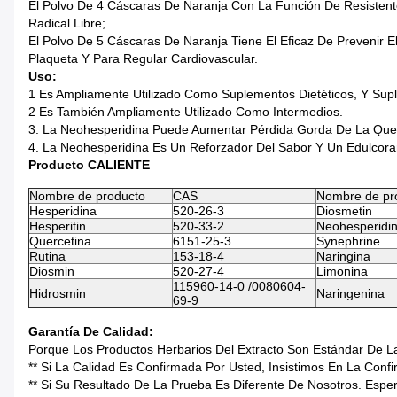
El Polvo De 4 Cáscaras De Naranja Con La Función De Resistente A
Radical Libre;
El Polvo De 5 Cáscaras De Naranja Tiene El Eficaz De Prevenir E
Plaqueta Y Para Regular Cardiovascular.
Uso:
1 Es Ampliamente Utilizado Como Suplementos Dietéticos, Y Supl
2 Es También Ampliamente Utilizado Como Intermedios.
3. La Neohesperidina Puede Aumentar Pérdida Gorda De La Qu
4. La Neohesperidina Es Un Reforzador Del Sabor Y Un Edulcora
Producto CALIENTE
Nombre de producto
CAS
Nombre de pr
Hesperidina
520-26-3
Diosmetin
Hesperitin
520-33-2
Neohesperidi
Quercetina
6151-25-3
Synephrine
Rutina
153-18-4
Naringina
Diosmin
520-27-4
Limonina
115960-14-0 /0080604-
Hidrosmin
Naringenina
69-9
Garantía De Calidad:
Porque Los Productos Herbarios Del Extracto Son Estándar De
** Si La Calidad Es Confirmada Por Usted, Insistimos En La Con
** Si Su Resultado De La Prueba Es Diferente De Nosotros. Espe