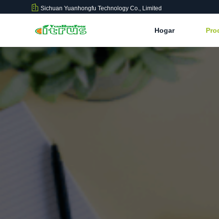
Sichuan Yuanhongfu Technology Co., Limited
Hogar
Pro