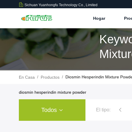
Sichuan Yuanhongfu Technology Co., Limited
Hogar
Pro
Keywo
Mixtu
/
/
Diosmin Hesperindin Mixture Powde
En Casa
Productos
diosmin hesperindin mixture powder
Todos
El tipo:
polvo del extracto de la fruta cítrica