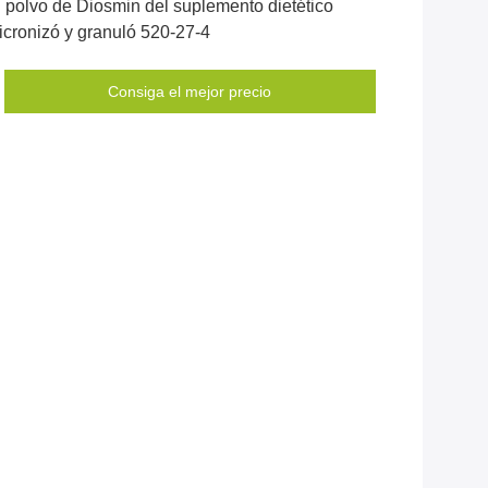
l polvo de Diosmin del suplemento dietético
icronizó y granuló 520-27-4
Consiga el mejor precio