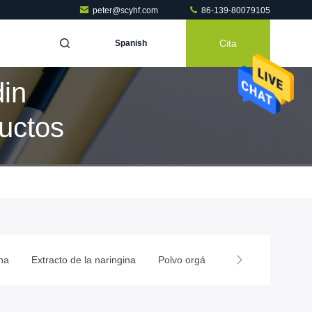
peter@scyhf.com
86-139-80079105
Cita
Spanish
in
uctos
na
Extracto de la naringina
Polvo orgánico de la quercetina