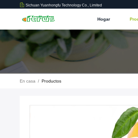
Sichuan Yuanhongfu Technology Co., Limited
Hogar
Pro
En casa
/
Productos