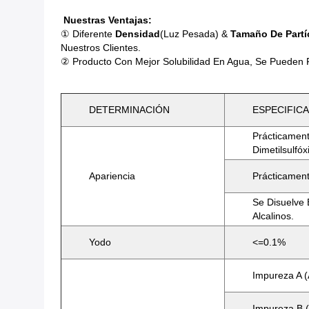
Nuestras Ventajas:
① Diferente
Densidad
(luz Pesada) &
Tamaño De Partí
Nuestros Clientes.
② Producto Con Mejor Solubilidad En Agua, Se Pueden P
DETERMINACIÓN
ESPECIFIC
Prácticament
Dimetilsulfóx
Apariencia
Prácticament
Se Disuelve 
Alcalinos.
Yodo
<=0.1%
Impureza A (
Impureza B 