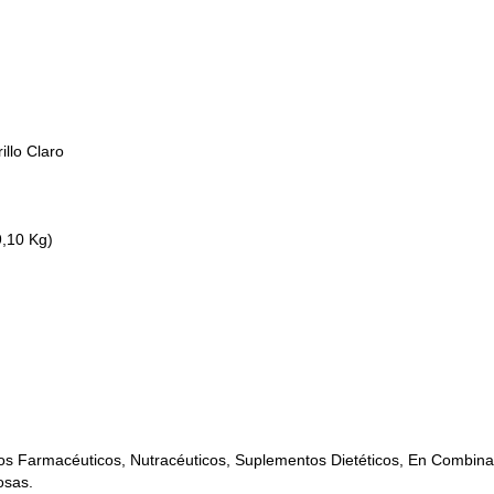
illo Claro
9,10 Kg)
s Farmacéuticos, Nutracéuticos, Suplementos Dietéticos, En Combinac
osas.