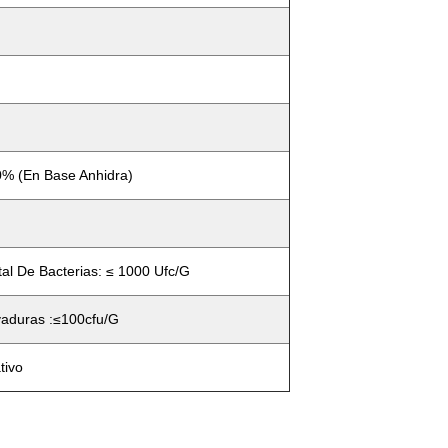
% (en Base Anhidra)
al De Bacterias: ≤ 1000 Ufc/g
aduras :≤100cfu/g
tivo