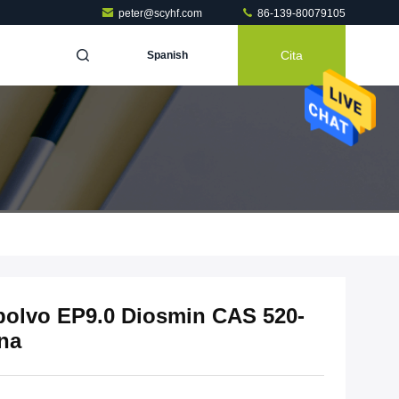
peter@scyhf.com
86-139-80079105
Cita
Spanish
polvo EP9.0 Diosmin CAS 520-
ona