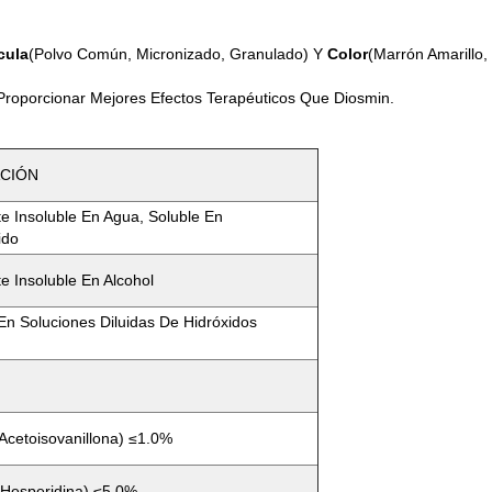
cula
(polvo Común, Micronizado, Granulado) Y
Color
(marrón Amarillo,
roporcionar Mejores Efectos Terapéuticos Que Diosmin.
ACIÓN
e Insoluble En Agua, Soluble En
ido
e Insoluble En Alcohol
En Soluciones Diluidas De Hidróxidos
Acetoisovanillona) ≤1.0%
(Hesperidina) ≤5.0%