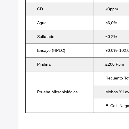
CD
≤3ppm
Agua
≤6,0%
Sulfatado
≤0.2%
Ensayo (HPLC)
90,0%~102,0
Piridina
≤200 Ppm
Recuento Tot
Prueba Microbiológica
Mohos Y Lev
E. Coli :Nega