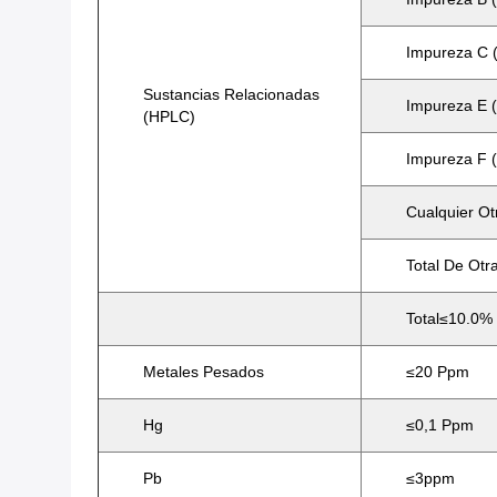
Impureza C (
Sustancias Relacionadas
Impureza E (
(HPLC)
Impureza F 
Cualquier O
Total De Ot
Total≤10.0%
Metales Pesados
≤20 Ppm
Hg
≤0,1 Ppm
Pb
≤3ppm