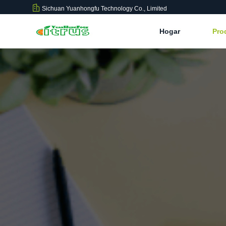
Sichuan Yuanhongfu Technology Co., Limited
Hogar
Pro