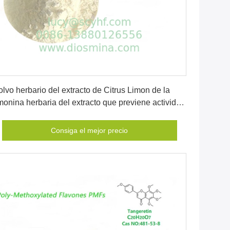
Consiga el mejor precio
lvo herbario del extracto de Citrus Limon de la
monina herbaria del extracto que previene actividad
e la proteasa
Consiga el mejor precio