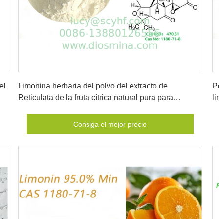
Consiga el mejor precio
el
Limonina herbaria del polvo del extracto de
Po
Reticulata de la fruta cítrica natural pura para
li
farmacéutico
d
Consiga el mejor precio