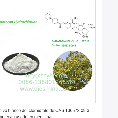
Consiga el mejor precio
olvo blanco del clorhidrato de CAS 136572-09-3
rinotecan usado en medicinal