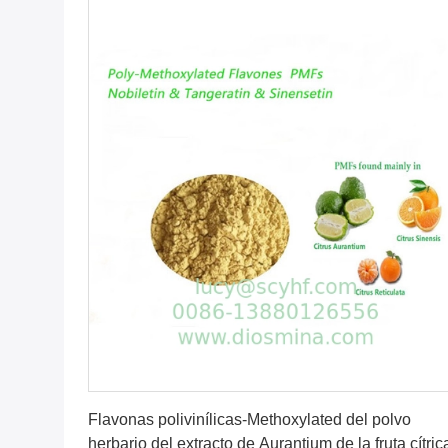
Consiga el mejor precio
Flavonas polivinílicas-Methoxylated del polvo
herbario del extracto de Aurantium de la fruta cítric