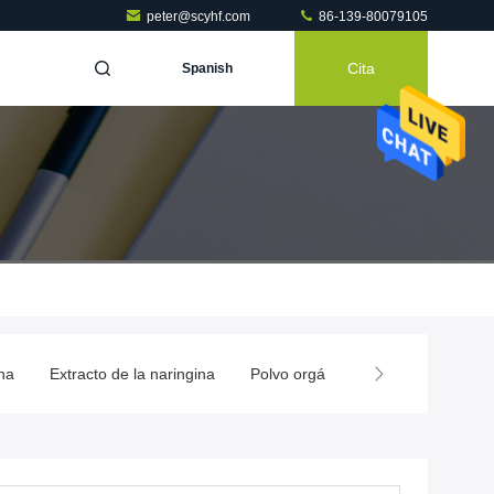
peter@scyhf.com
86-139-80079105
Cita
Spanish
na
Extracto de la naringina
Polvo orgánico de la quercetina