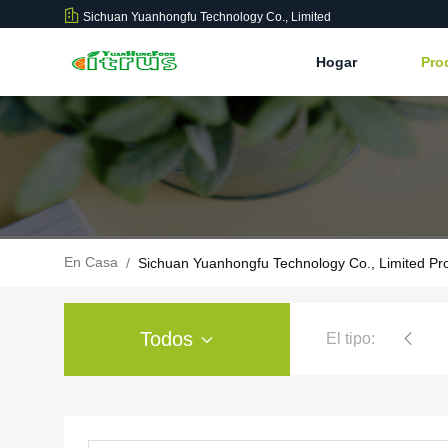
Sichuan Yuanhongfu Technology Co., Limited
Hogar
Pro
En Casa
/
Sichuan Yuanhongfu Technology Co., Limited Pr
Todos
El tipo:
polvo del extracto de la fruta cítrica