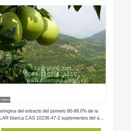
 video
Consiga el mejor precio
aringina del extracto del pomelo 90-98.0% de la
LAR blanca CAS 10236-47-2 suplementos del amd
el agente de la amargura de la función