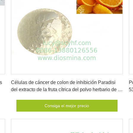
Consiga el mejor precio
s
Células de cáncer de colon de inhibición Paradisi
P
del extracto de la fruta cítrica del polvo herbario de la
5
limonina
m
Consiga el mejor precio