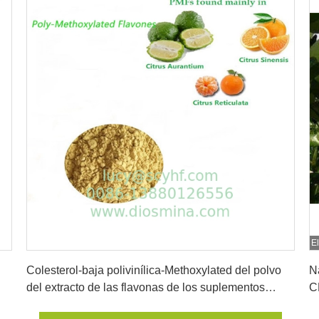
El
Consiga el mejor precio
Colesterol-baja polivinílica-Methoxylated del polvo
N
del extracto de las flavonas de los suplementos
C
dietéticos
d