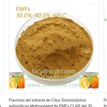
Consiga el mejor precio
Flavonas del extracto de Citus Sinensis/polvo
P
a
polivinílicos-Methoxylated de PMFs CLAR del 30% -
I