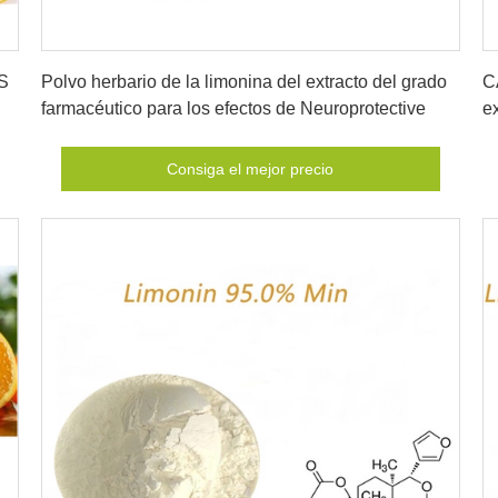
Consiga el mejor precio
AS
Polvo herbario de la limonina del extracto del grado
C
farmacéutico para los efectos de Neuroprotective
e
m
Consiga el mejor precio