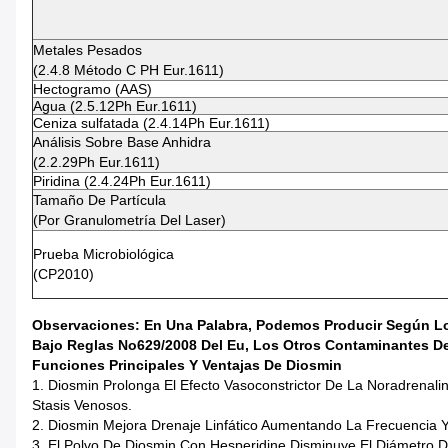
Metales Pesados
(2.4.8 Método C PH Eur.1611)
Hectogramo (AAS)
Agua (2.5.12Ph Eur.1611)
Ceniza sulfatada (2.4.14Ph Eur.1611)
Análisis Sobre Base Anhidra
(2.2.29Ph Eur.1611)
Piridina (2.4.24Ph Eur.1611)
Tamaño De Partícula
(por Granulometría Del Laser)
Prueba Microbiológica
(CP2010)
Observaciones: En Una Palabra, Podemos Producir Según Los 
Bajo Reglas No629/2008 Del Eu, Los Otros Contaminantes De
Funciones Principales Y Ventajas De Diosmin
1. Diosmin Prolonga El Efecto Vasoconstrictor De La Noradrenal
Stasis Venosos.
2. Diosmin Mejora Drenaje Linfático Aumentando La Frecuencia Y
3. El Polvo De Diosmin Con Hesperidine Disminuye El Diámetro De