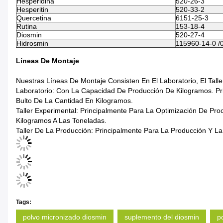
Hesperidina
520-26-3
Hesperitin
520-33-2
Quercetina
6151-25-3
Rutina
153-18-4
Diosmin
520-27-4
Hidrosmin
115960-14-0 /
Líneas De Montaje
Nuestras Líneas De Montaje Consisten En El Laboratorio, El Talle
Laboratorio: Con La Capacidad De Producción De Kilogramos. Pr
Bulto De La Cantidad En Kilogramos.
Taller Experimental: Principalmente Para La Optimización De Pro
Kilogramos A Las Toneladas.
Taller De La Producción: Principalmente Para La Producción Y La
Tags:
polvo micronizado diosmin
suplemento del diosmin
p