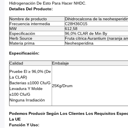
Hidrogenación De Esto Para Hacer NHDC.
Detalles Del Producto:
Nombre de producto
Dihidrocalcona de la neohesperid
Frecuencia intermedia
C28H36O15
MW
612,58
Especificación
96,0% CLAR de Min By
Herb Source
Fruta cítrica Aurantium (naranja a
Materia prima
Neohesperidina
Especificación:
Calidad
Embalaje
Pruebe El ≥ 96,0% (de
La CLAR)
Bacterias ≤1000 Cfu/g
25Kg/drum
Levadura Y Molde
≤100 Cfu/g
Ninguna Irradiación
Podemos Producir Según Los Clientes Los Requisitos Especí
La UE
Función Y Uso: