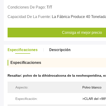
Condiciones De Pago:
T/T
Capacidad De La Fuente:
La Fábrica Produce 40 Tonelada
Consiga el mejor precio
Especificaciones
Descripción
Especificaciones
Resaltar:
polvo de la dihidrocalcona de la neohesperidina
,
e
Aspecto:
Polvo blanco
Especificación:
>CLAR del =9