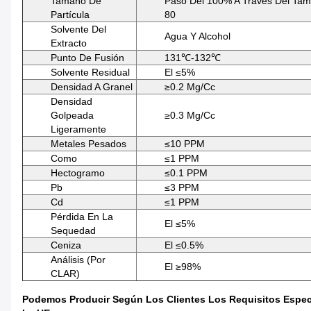
Tamaño De
Paso Del 100% A Través Del Tami
Partícula
80
Solvente Del
Agua Y Alcohol
Extracto
Punto De Fusión
131℃-132℃
Solvente Residual
El ≤5%
Densidad A Granel
≥0.2 Mg/cc
Densidad
Golpeada
≥0.3 Mg/cc
Ligeramente
Metales Pesados
≤10 PPM
Como
≤1 PPM
Hectogramo
≤0.1 PPM
Pb
≤3 PPM
Cd
≤1 PPM
Pérdida En La
El ≤5%
Sequedad
Ceniza
El ≤0.5%
Análisis (por
El ≥98%
CLAR)
Podemos Producir Según Los Clientes Los Requisitos Especí