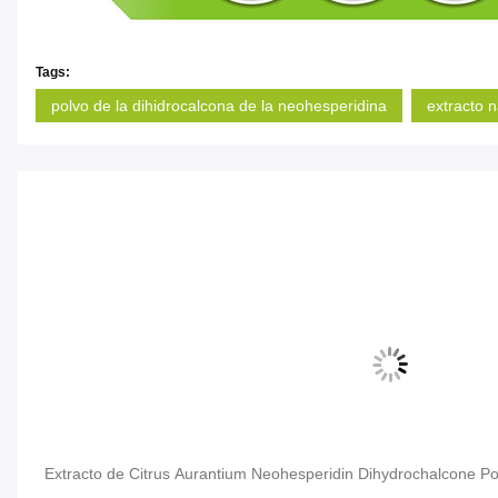
Tags:
polvo de la dihidrocalcona de la neohesperidina
extracto 
Extracto de Citrus Aurantium Neohesperidin Dihydrochalcone