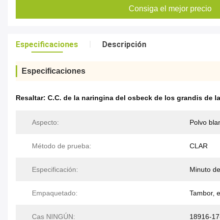
Consiga el mejor precio
Especificaciones
Descripción
Especificaciones
Resaltar:
C.C. de la naringina del osbeck de los grandis de la 
Aspecto:
Polvo bla
Método de prueba:
CLAR
Especificación:
Minuto de
Empaquetado:
Tambor, e
Cas NINGÚN:
18916-17