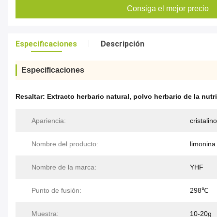
Consiga el mejor precio
Especificaciones
Descripción
Especificaciones
Resaltar:
Extracto herbario natural
,
polvo herbario de la nutr
Apariencia:
cristalin
Nombre del producto:
limonina
Nombre de la marca:
YHF
Punto de fusión:
298℃
Muestra:
10-20g