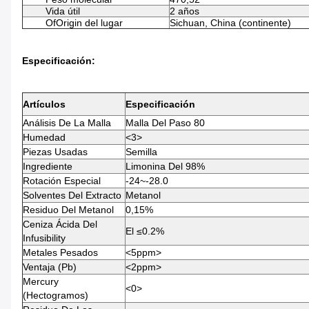
Vida útil
2 años
OfOrigin del lugar
Sichuan, China (continente)
Especificación:
Artículos
Especificación
Análisis De La Malla
Malla Del Paso 80
Humedad
<3>
Piezas Usadas
Semilla
Ingrediente
Limonina Del 98%
Rotación Especial
-24~-28.0
Solventes Del Extracto
Metanol
Residuo Del Metanol
0,15%
Ceniza Ácida Del
El ≤0.2%
Infusibility
Metales Pesados
<5ppm>
Ventaja (Pb)
<2ppm>
Mercury
<0>
(hectogramos)