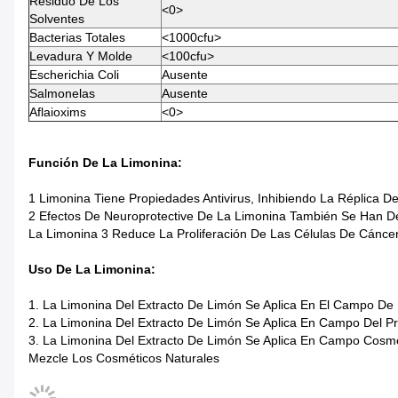
Residuo De Los
<0>
Solventes
Bacterias Totales
<1000cfu>
Levadura Y Molde
<100cfu>
Escherichia Coli
Ausente
Salmonelas
Ausente
Aflaioxims
<0>
Función De La Limonina:
1 Limonina Tiene Propiedades Antivirus, Inhibiendo La Réplica D
2 Efectos De Neuroprotective De La Limonina También Se Han De
La Limonina 3 Reduce La Proliferación De Las Células De Cánce
Uso De La Limonina:
1. La Limonina Del Extracto De Limón Se Aplica En El Campo De L
2. La Limonina Del Extracto De Limón Se Aplica En Campo Del P
3. La Limonina Del Extracto De Limón Se Aplica En Campo Cosm
Mezcle Los Cosméticos Naturales