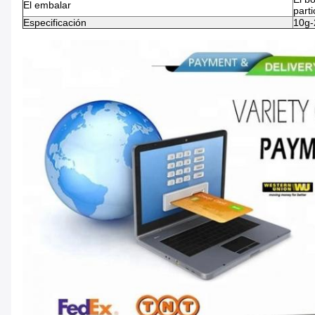
El embalar
parti
Especificación
10g-