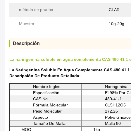
método de prueba:
CLAR
Muestra:
10g-20g
Descripción
La naringenina soluble en agua complementa CAS 480 41 1 e
La Naringenina Soluble En Agua Complementa CAS 480 41 1 
Descripción De Producto Detallada:
Nombre Inglés
Naringenina
Especificación
El 98% Por C
CAS No.
480-41-1
Fórmula Molecular
C15H12O5
Peso Molecular
272,26
Aspecto
Polvo Grisác
Tamaño De Malla
Malla 80
MOQ
1kg