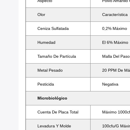
Aspecto
Polvo Amarillo 
Olor
Característica
Ceniza Sulfatada
0,2% Máximo
Humedad
El 6% Máximo
Tamaño De Partícula
Malla Del Pas
Metal Pesado
20 PPM De Má
Pesticida
Negativa
Microbiológico
Cuenta De Placa Total
Máximo 1000cf
Levadura Y Molde
100cfu/g Máx