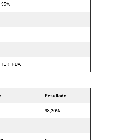
l 95%
SHER, FDA
n
Resultado
98,20%