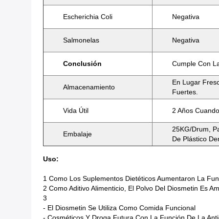
Escherichia Coli
Negativa
Salmonelas
Negativa
Conclusión
Cumple Con La
En Lugar Fres
Almacenamiento
Fuertes.
Vida Útil
2 Años Cuando
25KG/drum, Pa
Embalaje
De Plástico De
Uso:
1 Como Los Suplementos Dietéticos Aumentaron La Funci
2 Como Aditivo Alimenticio, El Polvo Del Diosmetin Es 
3
- El Diosmetin Se Utiliza Como Comida Funcional
- Cosméticos Y Droga Futura Con La Función De La Anti