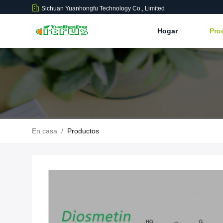
Sichuan Yuanhongfu Technology Co., Limited
Hogar
Pro
En casa
/
Productos