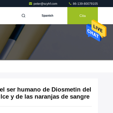
peter@scyhf.com
86-139-80079105
Cita
Spanish
el ser humano de Diosmetin del
ulce y de las naranjas de sangre