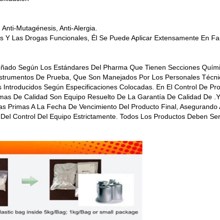
 Anti-Mutagénesis, Anti-Alergia.
 Y Las Drogas Funcionales, Él Se Puede Aplicar Extensamente En Fa
señado Según Los Estándares Del Pharma Que Tienen Secciones Química
Instrumentos De Prueba, Que Son Manejados Por Los Personales Técni
s Introducidos Según Especificaciones Colocadas. En El Control De P
mas De Calidad Son Equipo Resuelto De La Garantía De Calidad De .
as Primas A La Fecha De Vencimiento Del Producto Final, Asegurando 
a Del Control Del Equipo Estrictamente. Todos Los Productos Deben S