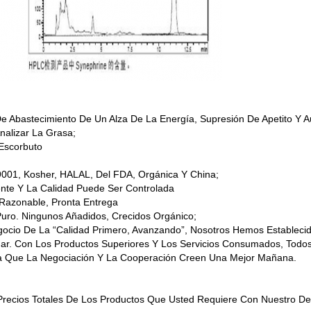
e Abastecimiento De Un Alza De La Energía, Supresión De Apetito Y A
nalizar La Grasa;
 Escorbuto
01, Kosher, HALAL, Del FDA, Orgánica Y China;
nte Y La Calidad Puede Ser Controlada
 Razonable, Pronta Entrega
Puro. Ningunos Añadidos, Crecidos Orgánico;
gocio De La “calidad Primero, Avanzando”, Nosotros Hemos Establecid
r. Con Los Productos Superiores Y Los Servicios Consumados, Todo
ara Que La Negociación Y La Cooperación Creen Una Mejor Mañana.
 Precios Totales De Los Productos Que Usted Requiere Con Nuestro D