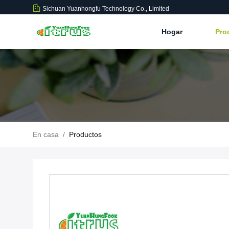
Sichuan Yuanhongfu Technology Co., Limited
Hogar
Pro
En casa
/
Productos