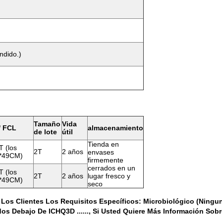
ndido.)
Tamaño
Vida
' FCL
almacenamiento
de lote
útil
Tienda en
T (los
2T
2 años
envases
*49CM)
firmemente
cerrados en un
T (los
2T
2 años
lugar fresco y
*49CM)
seco
 Clientes Los Requisitos Específicos: Microbiológico (ninguna 
os Debajo De ICHQ3D ......, Si Usted Quiere Más Información Sobre