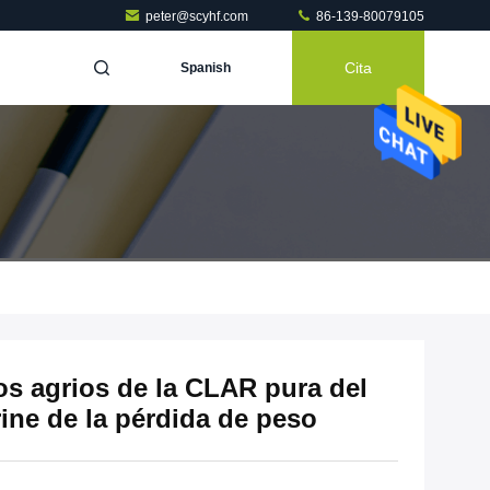
peter@scyhf.com
86-139-80079105
Cita
Spanish
os agrios de la CLAR pura del
ine de la pérdida de peso