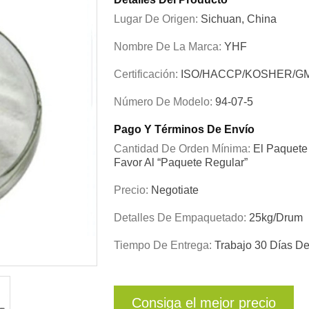
Lugar De Origen:
Sichuan, China
Nombre De La Marca:
YHF
Certificación:
ISO/HACCP/KOSHER/G
Número De Modelo:
94-07-5
Pago Y Términos De Envío
Cantidad De Orden Mínima:
El Paquete 
Favor Al “paquete Regular”
Precio:
Negotiate
Detalles De Empaquetado:
25kg/drum
Tiempo De Entrega:
Trabajo 30 Días D
Consiga el mejor precio