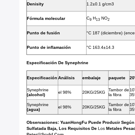
Denisity
1.2±0.1 g/cm3
C
H
NO
Fórmula molecular
9
13
2
Punto de fusión
°C 187 (diciembre) (ence
Punto de inflamación
°C 163.4±14.3
Especificación De Synephrine
Especificación
Análisis
embalaje
paquete
20
Synephrine
Tambor de
10
el 98%
20KG/25KG
(alcohol)
la fibra
35
Synephrine
Tambor de
10
el 98%
20KG/25KG
(agua)
la fibra
35
Observaciones: YuanHongFu Puede Producir Según Los
Sulfatada Baja, Los Requisitos De
Los
Metales Pesad
Peter@scyhf.com
.