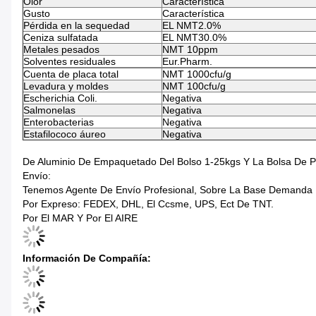
Olor
Característica
Gusto
Característica
Pérdida en la sequedad
EL NMT2.0%
Ceniza sulfatada
EL NMT30.0%
Metales pesados
NMT 10ppm
Solventes residuales
Eur.Pharm.
Cuenta de placa total
NMT 1000cfu/g
Levadura y moldes
NMT 100cfu/g
Escherichia Coli.
Negativa
Salmonelas
Negativa
Enterobacterias
Negativa
Estafilococo áureo
Negativa
De Aluminio De Empaquetado Del Bolso 1-25kgs Y La Bolsa De Pl
Envío:
Tenemos Agente De Envío Profesional, Sobre La Base Demanda De
Por Expreso: FEDEX, DHL, El Ccsme, UPS, Ect De TNT.
Por El MAR Y Por El AIRE
Información De Compañía: