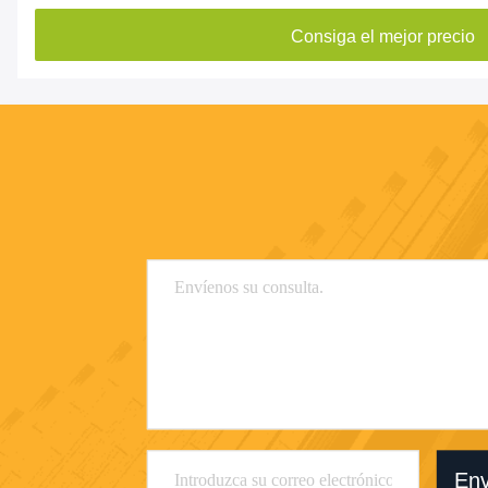
Consiga el mejor precio
Env