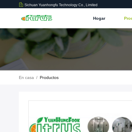
Sichuan Yuanhongfu Technology Co., Limited
Hogar
Pro
En casa
/
Productos