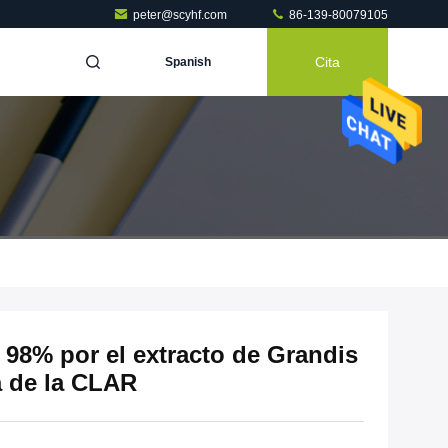
peter@scyhf.com
86-139-80079105
Cita
Spanish
l 98% por el extracto de Grandis
ca de la CLAR