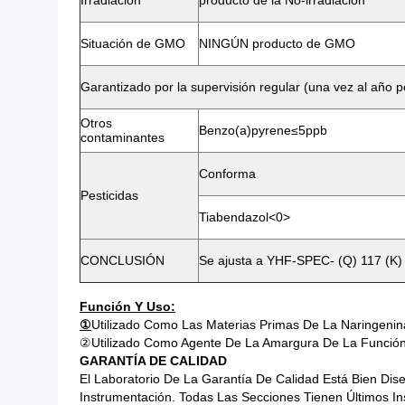
Irradiación
producto de la No-irradiación
Situación de GMO
NINGÚN producto de GMO
Garantizado por la supervisión regular (una vez al año 
Otros
Benzo(a)pyrene≤5ppb
contaminantes
Conforma
Pesticidas
Tiabendazol<0>
CONCLUSIÓN
Se ajusta a YHF-SPEC- (Q) 117 (K)
Función Y Uso:
①
Utilizado Como Las Materias Primas De La Naringenin
②Utilizado Como Agente De La Amargura De La Función 
GARANTÍA DE CALIDAD
El Laboratorio De La Garantía De Calidad Está Bien Di
Instrumentación. Todas Las Secciones Tienen Últimos 