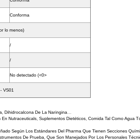
Conforma
Conforma
por lo menos)
/
/
No detectado (<0>
 - VS01
a, Dihidrocalcona De La Naringina…
En Nutraceuticals, Suplementos Dietéticos, Comida Tal Como Agua T
señado Según Los Estándares Del Pharma Que Tienen Secciones Química
Instrumentos De Prueba, Que Son Manejados Por Los Personales Técni