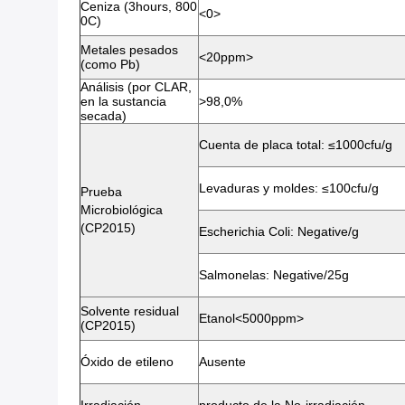
Ceniza (3hours, 800
<0>
0C)
Metales pesados
<20ppm>
(como Pb)
Análisis (por CLAR,
en la sustancia
>98,0%
secada)
Cuenta de placa total: ≤1000cfu/g
Levaduras y moldes: ≤100cfu/g
Prueba
Microbiológica
(CP2015)
Escherichia Coli: Negative/g
Salmonelas: Negative/25g
Solvente residual
Etanol<5000ppm>
(CP2015)
Óxido de etileno
Ausente