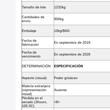
Tamaño de lote
1232kg
Cantidades de
800kg
envío
Embalaje
10kg/BAG
Fecha de
En septiembre de 2018
fabricación
Fecha de
En septiembre de 2028
vencimiento
DETERMINACIÓN
ESPECIFICACIÓN
Aspecto (visual)
Poder grisáceo
Materia extranjera
(representación
Ausente
visual)
Pérdida en el
secado (3hours,
<8>
105 0C)