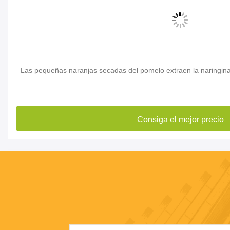
o extraen la naringina pulverizan la naringina del 98%
Extracto n
suplement
iga el mejor precio