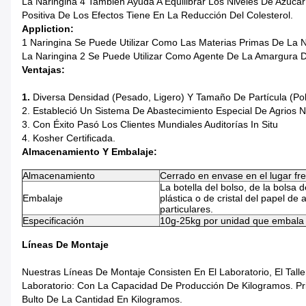
La Naringina 4 También Ayuda A Equilibrar Los Niveles De Azúcar
Positiva De Los Efectos Tiene En La Reducción Del Colesterol.
Appliction:
1 Naringina Se Puede Utilizar Como Las Materias Primas De La 
La Naringina 2 Se Puede Utilizar Como Agente De La Amargura D
Ventajas:
1.
Diversa Densidad (pesado, Ligero) Y Tamaño De Partícula (po
2. Estableció Un Sistema De Abastecimiento Especial De Agrios 
3. Con Éxito Pasó Los Clientes Mundiales Auditorías In Situ
4. Kosher Certificada.
Almacenamiento Y Embalaje:
Almacenamiento
Cerrado en envase en el lugar fres
La botella del bolso, de la bolsa d
Embalaje
plástica o de cristal del papel de 
particulares.
Especificación
10g-25kg por unidad que embala
Líneas De Montaje
Nuestras Líneas De Montaje Consisten En El Laboratorio, El Talle
Laboratorio: Con La Capacidad De Producción De Kilogramos. Pr
Bulto De La Cantidad En Kilogramos.