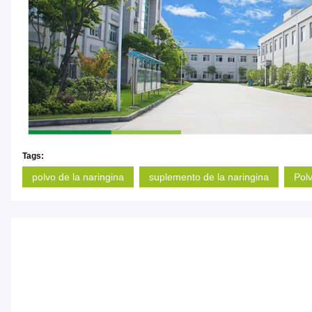
Tags:
polvo de la naringina
suplemento de la naringina
Polv