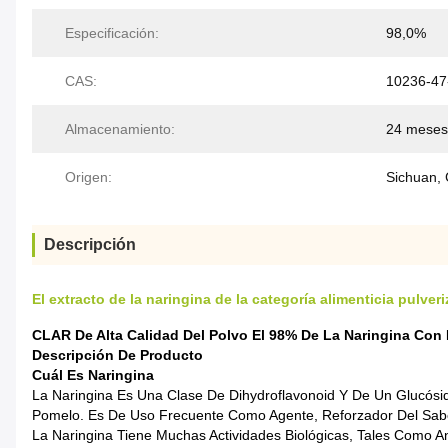
Especificación:
98,0%
CAS:
10236-47
Almacenamiento:
24 meses
Origen:
Sichuan, 
Descripción
El extracto de la naringina de la categoría alimenticia pulv
CLAR De Alta Calidad Del Polvo El 98% De La Naringina Con
Descripción De Producto
Cuál Es Naringina
La Naringina Es Una Clase De Dihydroflavonoid Y De Un Glucósi
Pomelo. Es De Uso Frecuente Como Agente, Reforzador Del Sabor
La Naringina Tiene Muchas Actividades Biológicas, Tales Como An