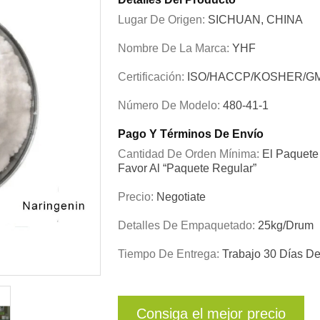
Lugar De Origen:
SICHUAN, CHINA
Nombre De La Marca:
YHF
Certificación:
ISO/HACCP/KOSHER/G
Número De Modelo:
480-41-1
Pago Y Términos De Envío
Cantidad De Orden Mínima:
El Paquete 
Favor Al “paquete Regular”
Precio:
Negotiate
Detalles De Empaquetado:
25kg/drum
Tiempo De Entrega:
Trabajo 30 Días D
Consiga el mejor precio