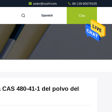
peter@scyhf.com
86-139-80079105
Cita
Spanish
 CAS 480-41-1 del polvo del