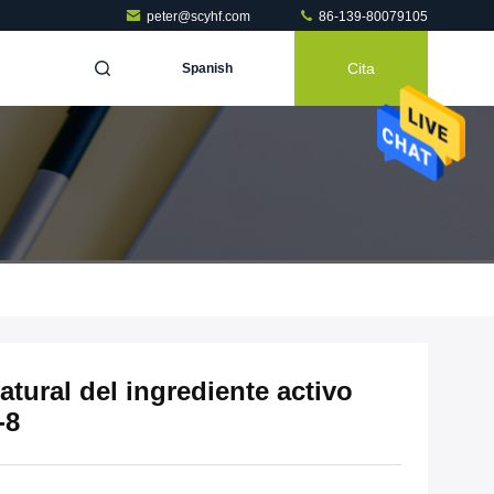
peter@scyhf.com
86-139-80079105
Cita
Spanish
tural del ingrediente activo
-8