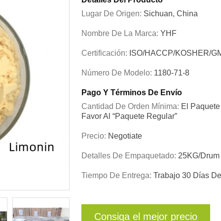
Lugar De Origen:
Sichuan, China
Nombre De La Marca:
YHF
Certificación:
ISO/HACCP/KOSHER/G
Número De Modelo:
1180-71-8
Pago Y Términos De Envío
Cantidad De Orden Mínima:
El Paquete 
Favor Al “paquete Regular”
Precio:
Negotiate
Detalles De Empaquetado:
25KG/drum
Tiempo De Entrega:
Trabajo 30 Días D
Consiga el mejor precio