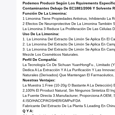
Podemos Producir Según Los Rquirements Específico
Contaminantes Debajo De EC1881/2006 Y Solvente Re
Función De La Limonina:
1 Limonina Tiene Propiedades Antivirus, Inhibiendo La 
2 Efectos De Neuroprotective De La Limonina También S
La Limonina 3 Reduce La Proliferación De Las Células 
Uso De La Limonina:
1. La Limonina Del Extracto De Limón Se Aplica En El C
2. La Limonina Del Extracto De Limón Se Aplica En Cam
3. La Limonina Del Extracto De Limón Se Aplica En Ca
Mezcle Los Cosméticos Naturales.
Perfil De Compañía:
La Tecnología Co De Sichuan YuanHongFu., Limitado (YH
Dedica A La Extracción Y A La Purificación Y Las Innova
Naturales (derivados) Que Mantengan El Farmacéutico, Nu
Nuestras Ventajas:
La Muestra 1.Free (10-20g O Bastante A La Detección)
2,100% El Prroduct Natural, Sin Ningunos Sintetiza El In
La Fuente Directa 3.Manufacturer, Proporciona A OEM, 
4.ISO/HACCP/KOSHER/GMPs/FDA
Fabricante Del Extracto De La Planta 5.Leading En Chin
Q Y A: