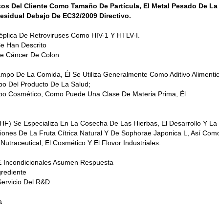
s Del Cliente Como Tamaño De Partícula, El Metal Pesado De La 
sidual Debajo De EC32/2009 Directivo.
Réplica De Retroviruses Como HIV-1 Y HTLV-I.
e Han Descrito
De Cáncer De Colon
ampo De La Comida, Él Se Utiliza Generalmente Como Aditivo Alimentic
po Del Producto De La Salud;
mpo Cosmético, Como Puede Una Clase De Materia Prima, Él
F) Se Especializa En La Cosecha De Las Hierbas, El Desarrollo Y La 
ciones De La Fruta Cítrica Natural Y De Sophorae Japonica L, Así Como
traceutical, El Cosmético Y El Flovor Industriales.
 E Incondicionales Asumen Respuesta
grediente
Servicio Del R&D
a