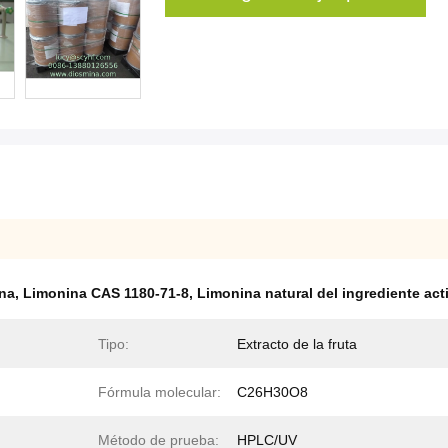
ina
,
Limonina CAS 1180-71-8
,
Limonina natural del ingrediente act
Tipo:
Extracto de la fruta
Fórmula molecular:
C26H30O8
Método de prueba:
HPLC/UV