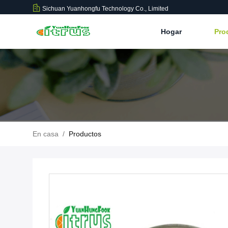
Sichuan Yuanhongfu Technology Co., Limited
Hogar
Pro
En casa
/
Productos