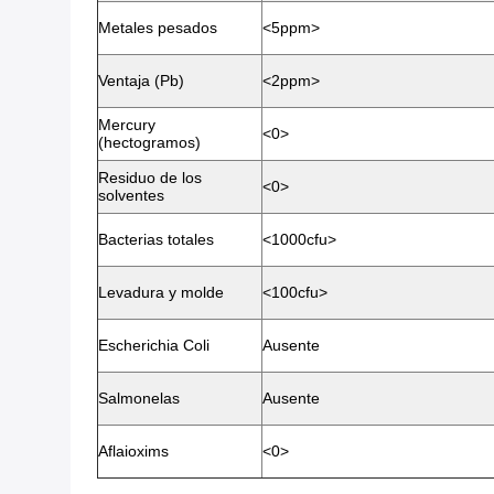
Metales pesados
<5ppm>
Ventaja (Pb)
<2ppm>
Mercury
<0>
(hectogramos)
Residuo de los
<0>
solventes
Bacterias totales
<1000cfu>
Levadura y molde
<100cfu>
Escherichia Coli
Ausente
Salmonelas
Ausente
Aflaioxims
<0>