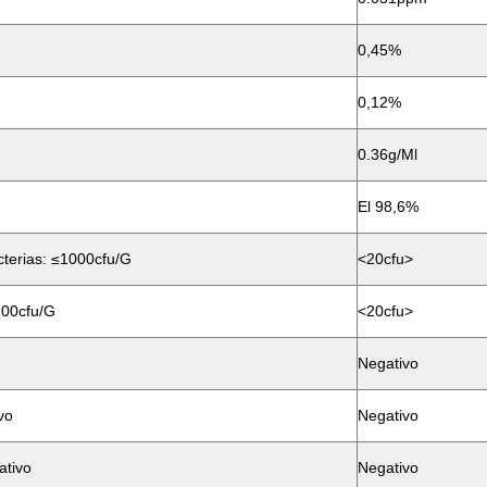
0,45%
0,12%
0.36g/ml
El 98,6%
cterias: ≤1000cfu/g
<20cfu>
100cfu/g
<20cfu>
Negativo
vo
Negativo
ativo
Negativo