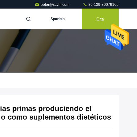
peter@scyhf.com
86-139-80079105
Cita
Spanish
rias primas produciendo el
do como suplementos dietéticos