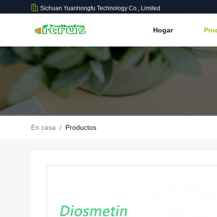
Sichuan Yuanhongfu Technology Co., Limited
Hogar
Pro
En casa
/
Productos