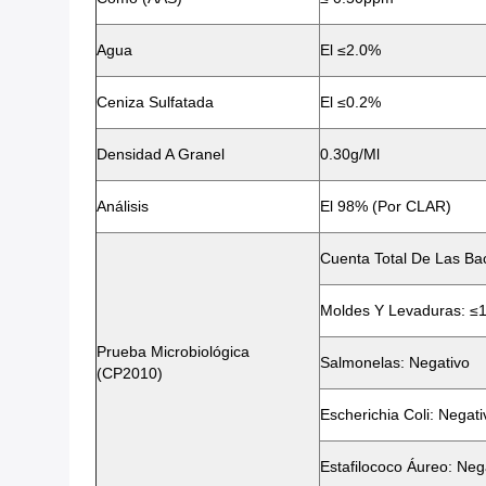
Agua
El ≤2.0%
Ceniza Sulfatada
El ≤0.2%
Densidad A Granel
0.30g/ml
Análisis
El 98% (por CLAR)
Cuenta Total De Las Ba
Moldes Y Levaduras: ≤
Prueba Microbiológica
Salmonelas: Negativo
(CP2010)
Escherichia Coli: Negati
Estafilococo Áureo: Neg