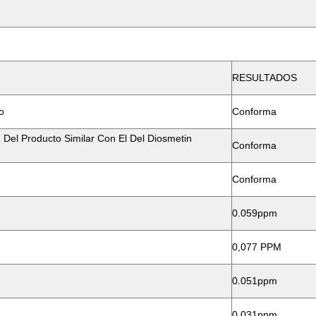
RESULTADOS
o
Conforma
Del Producto Similar Con El Del Diosmetin
Conforma
Conforma
0.059ppm
0,077 PPM
0.051ppm
0.031ppm