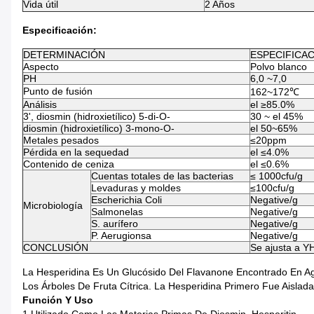
Vida útil
2 Años
Especificación:
DETERMINACIÓN
ESPECIFICA
Aspecto
Polvo blanco
PH
6,0 ~7,0
Punto de fusión
162~172℃
Análisis
el ≥85.0%
3', diosmin (hidroxietílico) 5-di-O-
30 ~ el 45%
diosmin (hidroxietílico) 3-mono-O-
el 50~65%
Metales pesados
≤20ppm
Pérdida en la sequedad
el ≤4.0%
Contenido de ceniza
el ≤0.6%
Cuentas totales de las bacterias
≤ 1000cfu/g
Levaduras y moldes
≤100cfu/g
Escherichia Coli
Negative/g
Microbiología
Salmonelas
Negative/g
S. aurífero
Negative/g
P. Aerugionsa
Negative/g
CONCLUSIÓN
Se ajusta a Y
La Hesperidina Es Un Glucósido Del Flavanone Encontrado En Ag
Los Árboles De Fruta Cítrica. La Hesperidina Primero Fue Aisla
Función Y Uso