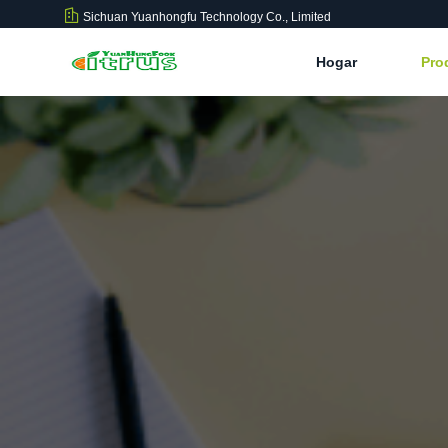
Sichuan Yuanhongfu Technology Co., Limited
Hogar
Pro