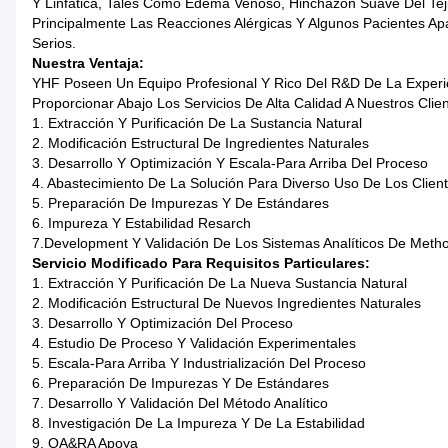
Y Linfática, Tales Como Edema Venoso, Hinchazón Suave Del Teji
Principalmente Las Reacciones Alérgicas Y Algunos Pacientes Ap
Serios.
Nuestra Ventaja:
YHF Poseen Un Equipo Profesional Y Rico Del R&D De La Experien
Proporcionar Abajo Los Servicios De Alta Calidad A Nuestros Clien
1.
Extracción Y Purificación De La Sustancia Natural
2. Modificación Estructural De Ingredientes Naturales
3. Desarrollo Y Optimización Y Escala-Para Arriba Del Proceso
4. Abastecimiento De La Solución Para Diverso Uso De Los Clien
5. Preparación De Impurezas Y De Estándares
6. Impureza Y Estabilidad Resarch
7.Development Y Validación De Los Sistemas Analíticos De Meth
Servicio Modificado Para Requisitos Particulares:
1. Extracción Y Purificación De La Nueva Sustancia Natural
2. Modificación Estructural De Nuevos Ingredientes Naturales
3. Desarrollo Y Optimización Del Proceso
4. Estudio De Proceso Y Validación Experimentales
5. Escala-Para Arriba Y Industrialización Del Proceso
6. Preparación De Impurezas Y De Estándares
7. Desarrollo Y Validación Del Método Analítico
8. Investigación De La Impureza Y De La Estabilidad
9. QA&RA Apoya