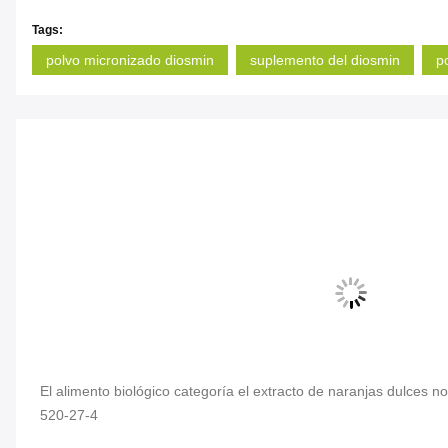
Tags:
polvo micronizado diosmin
suplemento del diosmin
p
El alimento biológico categoría el extracto de naranjas dulces
520-27-4